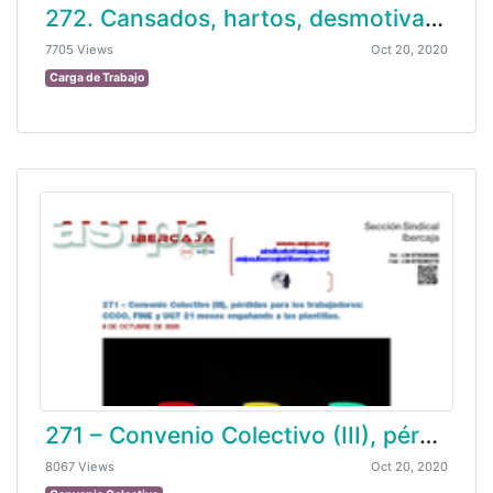
272. Cansados, hartos, desmotivados y porqué no … enfadados (por no decir otra cosa)
7705 Views
Oct 20, 2020
Carga de Trabajo
271 – Convenio Colectivo (III), pérdidas para los trabajadores: CCOO, FINE y UGT 21 meses engañando a las plantillas.
8067 Views
Oct 20, 2020