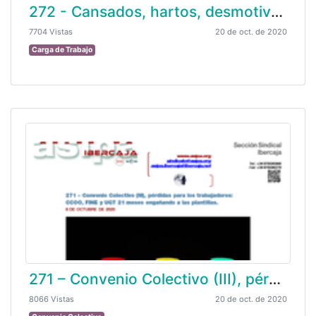
272 - Cansados, hartos, desmotivados y porqué no … enfadados (por no decir otra cosa)
7704 Vistas
20 de oct. de 2020
Carga de Trabajo
271 – Convenio Colectivo (III), pérdidas para los trabajadores: CCOO, FINE y UGT 21 meses engañando a las plantillas.
8066 Vistas
20 de oct. de 2020