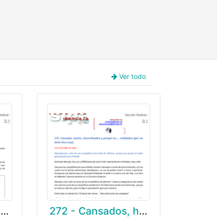
Ver todo
273 - ACUERDO CONCEPTO SALARIAL INCREMENTO DE SALDO.
272 - Cansados, hartos, desmotivados y porqué no … enfadados (por no decir otra cosa)