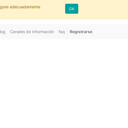
nfigure adecuadamente
OK
log
Canales de Información
faq
Registrarse