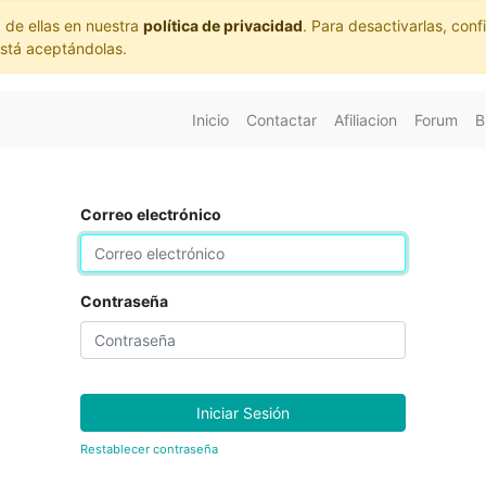
 de ellas en nuestra
política de privacidad
. Para desactivarlas, co
está aceptándolas.
Inicio
Contactar
Afiliacion
Forum
B
Correo electrónico
Contraseña
Iniciar Sesión
Restablecer contraseña